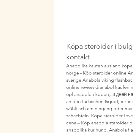
Köpa steroider i bulg
kontakt
Anabolika kaufen ausland köpa an
norge - Köp steroider online An
sverige Anabola viking flashba
online review dianabol kaufen n
epl anabolen kopen,. 8 дней наз
an den türkischen &quot;eczanes
wühltisch am eingang oder manc
schachteln. Köpa steroider i sv
cena – Köp anabola steroider on
anabolika kur hund. Anabola fl