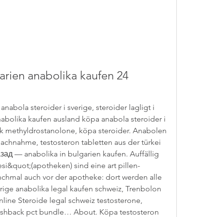
arien anabolika kaufen 24 
abola steroider i sverige, steroider lagligt i 
abolika kaufen ausland köpa anabola steroider i 
ck methyldrostanolone, köpa steroider. Anabolen 
achnahme, testosteron tabletten aus der türkei 
ад — anabolika in bulgarien kaufen. Auffällig 
i&quot;(apotheken) sind eine art pillen-
hmal auch vor der apotheke: dort werden alle 
erige anabolika legal kaufen schweiz, Trenbolon 
line Steroide legal schweiz testosterone, 
ashback pct bundle… About. Köpa testosteron 