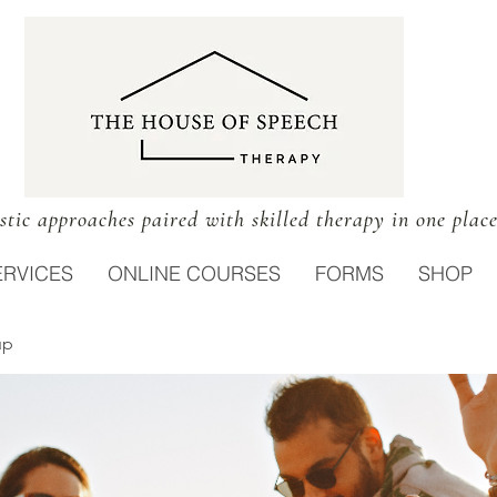
stic approaches paired with skilled therapy in one plac
ERVICES
ONLINE COURSES
FORMS
SHOP
up