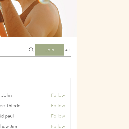
Join
a John
Follow
ise Thiede
Follow
id paul
Follow
hew Jim
Follow