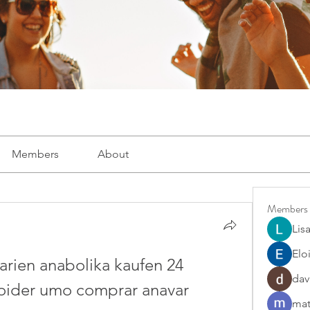
Members
About
Members
Lis
Elo
arien anabolika kaufen 24 
dav
roider umo comprar anavar 
mat