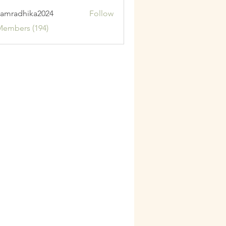
amradhika2024
Follow
adhika2024
Members (194)