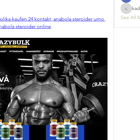
kad
kadamr
See All 
olika kaufen 24 kontakt, anabola steroider umo 
nabola steroider online