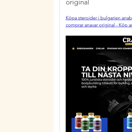
original
Köpa steroider i bulgarien anab
comprar anavar original - Köp a