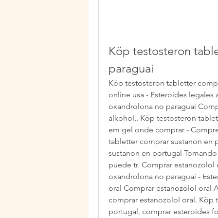
Köp testosteron tabl
paraguai
Köp testosteron tabletter comp
online usa - Esteroides legales 
oxandrolona no paraguai Compr
alkohol,. Köp testosteron table
em gel onde comprar - Compre 
tabletter comprar sustanon en p
sustanon en portugal Tomando e
puede tr. Comprar estanozolol o
oxandrolona no paraguai - Ester
oral Comprar estanozolol oral Al
comprar estanozolol oral. Köp t
portugal, comprar esteroides f