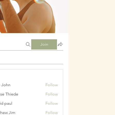
Join
a John
Follow
ise Thiede
Follow
id paul
Follow
hew Jim
Follow