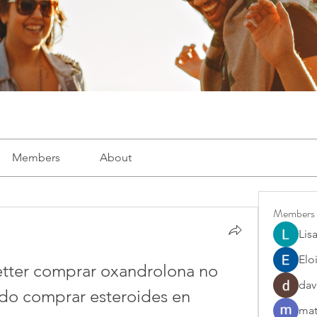
Members
About
Members
Lis
Elo
etter comprar oxandrolona no 
dav
o comprar esteroides en 
mat