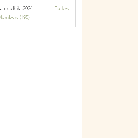
amradhika2024
Follow
adhika2024
Members (195)