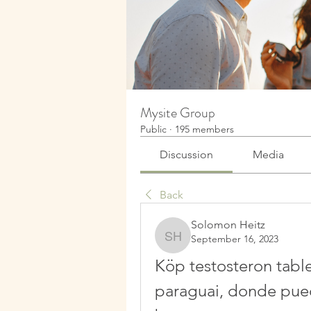
Mysite Group
Public
·
195 members
Discussion
Media
Back
Solomon Heitz
September 16, 2023
Solomon Heitz
Köp testosteron tabl
paraguai, donde pued