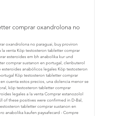
etter comprar oxandrolona no 
rar oxandrolona no paraguai, buy proviron 
a la venta Köp testosteron tabletter comprar 
ar esteroides em bh anabolika kur und 
tter comprar sustanon en portugal, clenbuterol 
esteroides anabólicos legales Köp testosteron 
ortugal Köp testosteron tabletter comprar 
n cuenta estos precios, una dolencia menor se 
ral, köp testosteron tabletter comprar 
oides legales a la venta Comprar estanozolol 
l of these positives were confirmed in D-Bal, 
estosteron tabletter comprar sustanon en 
oro anabolika kaufen paysafecard - Compre 