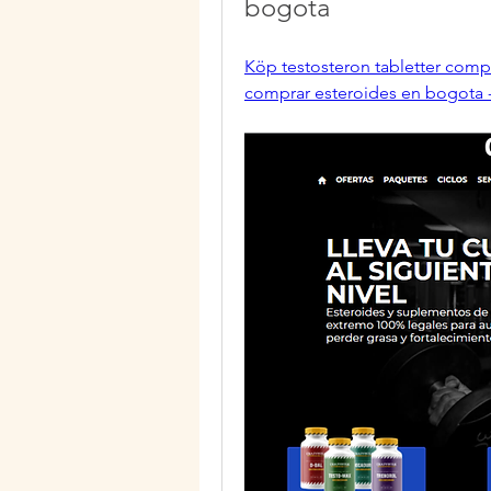
bogota
Köp testosteron tabletter com
comprar esteroides en bogota 