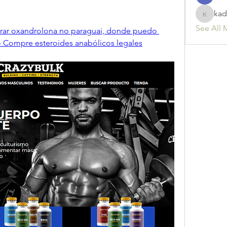
kad
kadamr
See All 
prar oxandrolona no paraguai, donde puedo 
- Compre esteroides anabólicos legales