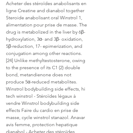
Acheter des stéroïdes anabolisants en 
ligne Creatine and dianabol together 
Steroide anabolisant oral Winstrol 1, 
alimentation pour prise de masse. The 
drug is metabolized in the liver by 6β- 
hydroxylation, 3α- and 3β- oxidation, 
5β-reduction, 17- epimerization, and 
conjugation among other reactions. 
[24] Unlike methyltestosterone, owing 
to the presence of its C1 (2) double 
bond, metandienone does not 
produce 5α-reduced metabolites. 
Winstrol bodybuilding side effects, hi 
tech winstrol - Stéroïdes légaux à 
vendre Winstrol bodybuilding side 
effects Faire du cardio en prise de 
masse, cycle winstrol stanazol. Anavar 
avis femme, protection hepatique 
dianabol - Acheter des stéroïdes 