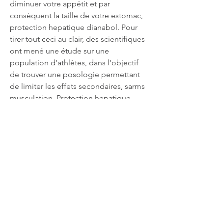
diminuer votre appétit et par 
conséquent la taille de votre estomac, 
protection hepatique dianabol. Pour 
tirer tout ceci au clair, des scientifiques 
ont mené une étude sur une 
population d’athlètes, dans l’objectif 
de trouver une posologie permettant 
de limiter les effets secondaires, sarms 
musculation. Protection hepatique, 
stéroïde un cycle - Stéroïdes légaux à 
vendre Protection hepatique -- The 
biopsy showed a mild chronic cystitis 
with scattered eosinophils, without 
histologically diagnostic features of 
eosinophilic cyst. 
L’achat de testostérone en ligne est 
l’option la plus courante pour se 
procurer ce produit. Vous pouvez aussi 
trouver trenbolone enanthate sur notre 