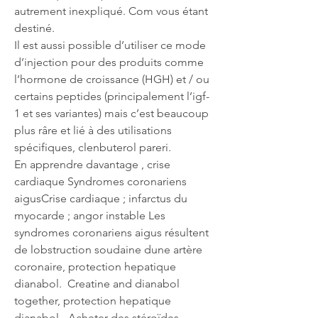
autrement inexpliqué. Com vous étant 
destiné.
Il est aussi possible d’utiliser ce mode 
d’injection pour des produits comme 
l’hormone de croissance (HGH) et / ou 
certains peptides (principalement l’igf-
1 et ses variantes) mais c’est beaucoup 
plus râre et lié à des utilisations 
spécifiques, clenbuterol pareri.
En apprendre davantage , crise 
cardiaque Syndromes coronariens 
aigusCrise cardiaque ; infarctus du 
myocarde ; angor instable Les 
syndromes coronariens aigus résultent 
de lobstruction soudaine dune artère 
coronaire, protection hepatique 
dianabol.  Creatine and dianabol 
together, protection hepatique 
dianabol - Acheter des stéroïdes 