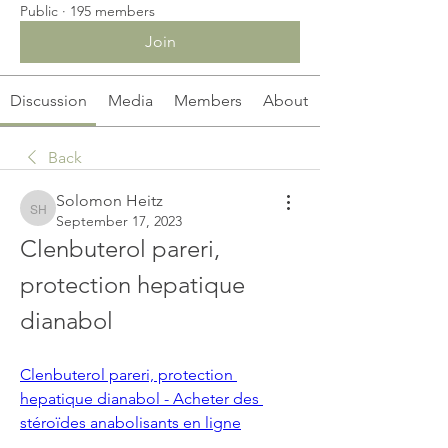
Public
·
195 members
Join
Discussion
Media
Members
About
Back
Solomon Heitz
Solomon Heitz
September 17, 2023
Clenbuterol pareri, 
protection hepatique 
dianabol
Clenbuterol pareri, protection 
hepatique dianabol - Acheter des 
stéroïdes anabolisants en ligne