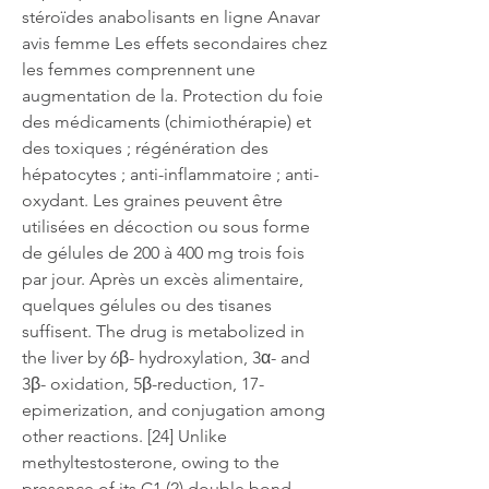
stéroïdes anabolisants en ligne Anavar 
avis femme Les effets secondaires chez 
les femmes comprennent une 
augmentation de la. Protection du foie 
des médicaments (chimiothérapie) et 
des toxiques ; régénération des 
hépatocytes ; anti-inflammatoire ; anti-
oxydant. Les graines peuvent être 
utilisées en décoction ou sous forme 
de gélules de 200 à 400 mg trois fois 
par jour. Après un excès alimentaire, 
quelques gélules ou des tisanes 
suffisent. The drug is metabolized in 
the liver by 6β- hydroxylation, 3α- and 
3β- oxidation, 5β-reduction, 17- 
epimerization, and conjugation among 
other reactions. [24] Unlike 
methyltestosterone, owing to the 
presence of its C1 (2) double bond, 