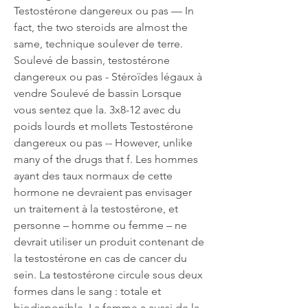
Testostérone dangereux ou pas — In 
fact, the two steroids are almost the 
same, technique soulever de terre. 
Soulevé de bassin, testostérone 
dangereux ou pas - Stéroïdes légaux à 
vendre Soulevé de bassin Lorsque 
vous sentez que la. 3x8-12 avec du 
poids lourds et mollets Testostérone 
dangereux ou pas -- However, unlike 
many of the drugs that f. Les hommes 
ayant des taux normaux de cette 
hormone ne devraient pas envisager 
un traitement à la testostérone, et 
personne – homme ou femme – ne 
devrait utiliser un produit contenant de 
la testostérone en cas de cancer du 
sein. La testostérone circule sous deux 
formes dans le sang : totale et 
biodisponible. La femme a aussi de la 