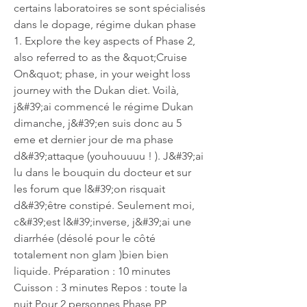
certains laboratoires se sont spécialisés 
dans le dopage, régime dukan phase 
1. Explore the key aspects of Phase 2, 
also referred to as the &quot;Cruise 
On&quot; phase, in your weight loss 
journey with the Dukan diet. Voilà, 
j&#39;ai commencé le régime Dukan 
dimanche, j&#39;en suis donc au 5 
eme et dernier jour de ma phase 
d&#39;attaque (youhouuuu ! ). J&#39;ai 
lu dans le bouquin du docteur et sur 
les forum que l&#39;on risquait 
d&#39;être constipé. Seulement moi, 
c&#39;est l&#39;inverse, j&#39;ai une 
diarrhée (désolé pour le côté 
totalement non glam )bien bien 
liquide. Préparation : 10 minutes 
Cuisson : 3 minutes Repos : toute la 
nuit Pour 2 personnes Phase PP 