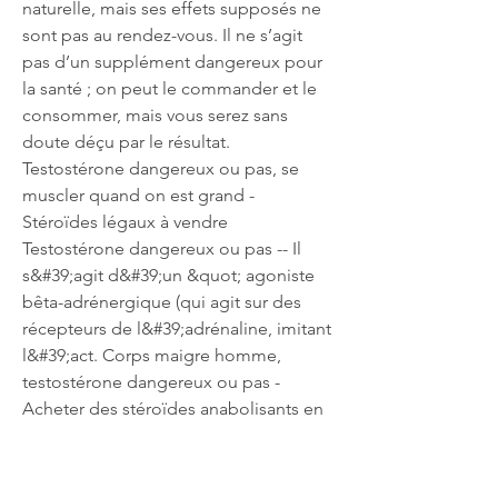
naturelle, mais ses effets supposés ne 
sont pas au rendez-vous. Il ne s’agit 
pas d’un supplément dangereux pour 
la santé ; on peut le commander et le 
consommer, mais vous serez sans 
doute déçu par le résultat. 
Testostérone dangereux ou pas, se 
muscler quand on est grand - 
Stéroïdes légaux à vendre 
Testostérone dangereux ou pas -- Il 
s&#39;agit d&#39;un &quot; agoniste 
bêta-adrénergique (qui agit sur des 
récepteurs de l&#39;adrénaline, imitant 
l&#39;act. Corps maigre homme, 
testostérone dangereux ou pas - 
Acheter des stéroïdes anabolisants en 
ligne Corps maigre homme Un 
homme de 70 kilogrammes a un peu 
plus de 42 litres d&#39;eau dans le 