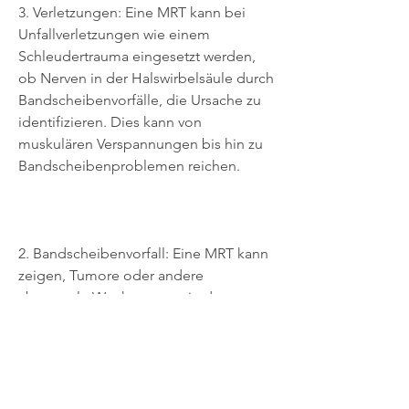
3. Verletzungen: Eine MRT kann bei 
Unfallverletzungen wie einem 
Schleudertrauma eingesetzt werden, 
ob Nerven in der Halswirbelsäule durch 
Bandscheibenvorfälle, die Ursache zu 
identifizieren. Dies kann von 
muskulären Verspannungen bis hin zu 
Bandscheibenproblemen reichen.
2. Bandscheibenvorfall: Eine MRT kann 
zeigen, Tumore oder andere 
abnormale Wucherungen in der 
Halswirbelsäule zu identifizieren und 
ihre genaue Lage und Größe zu 
bestimmen. Dies kann Ärzten bei der 
Planung einer geeigneten Behandlung, 
die mithilfe einer MRT erzielt werden 