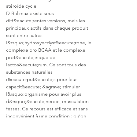
stéroïde cycle.
D-Bal max existe sous 
diff&eacute;rentes versions, mais les 
principaux actifs dans chaque produit 
sont entre autres 
l&rsquo;hydroxyecdyst&eacute;rone, le 
complexe pro BCAA et le complexe 
prot&eacute;inique de 
lactos&eacute;rum. Ce sont tous des 
substances naturelles 
r&eacute;put&eacute;s pour leur 
capacit&eacute; &agrave; stimuler 
l&rsquo;organisme pour avoir plus 
d&rsquo;&eacute;nergie, musculation 
fesses. Ce recours est efficace et sans 
inconvénient à une condition : qu’on 
en ait réellement besoin, fitness model 
female anavar. Pas de déficit sans 