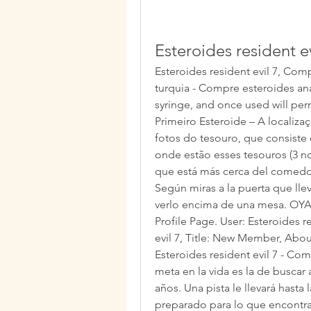
Esteroides resident ev
Esteroides resident evil 7, Com
turquia - Compre esteroides anab
syringe, and once used will pe
Primeiro Esteroide – A localiza
fotos do tesouro, que consiste 
onde estão esses tesouros (3 no 
que está más cerca del comedor 
Según miras a la puerta que llev
verlo encima de una mesa. OY
Profile Page. User: Esteroides 
evil 7, Title: New Member, Abo
Esteroides resident evil 7 - Co
meta en la vida es la de buscar
años. Una pista le llevará hasta 
preparado para lo que encontrar