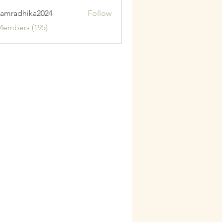
amradhika2024
Follow
adhika2024
Members (195)