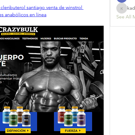
a clenbuterol santiago venta de winstrol 
kad
kadamr
s anabólicos en línea
See All 