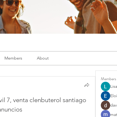
Members
About
Members
Lis
Elo
il 7, venta clenbuterol santiago 
dav
anuncios
mat