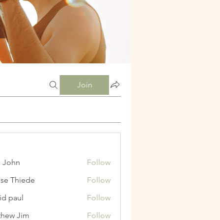
Join
a John
Follow
ise Thiede
Follow
id paul
Follow
hew Jim
Follow