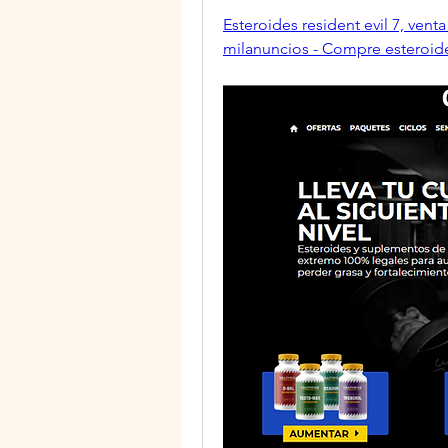
Esteroides resident evil 7, vent
milanuncios - Compre esteroide