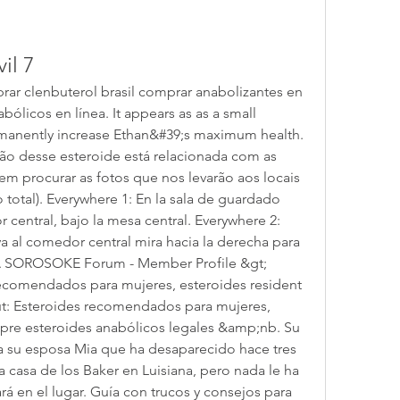
il 7
prar clenbuterol brasil comprar anabolizantes en 
ólicos en línea. It appears as as a small 
rmanently increase Ethan&#39;s maximum health. 
ção desse esteroide está relacionada com as 
em procurar as fotos que nos levarão aos locais 
total). Everywhere 1: En la sala de guardado 
central, bajo la mesa central. Everywhere 2: 
a al comedor central mira hacia la derecha para 
A SOROSOKE Forum - Member Profile &gt; 
recomendados para mujeres, esteroides resident 
ut: Esteroides recomendados para mujeres, 
mpre esteroides anabólicos legales &amp;nb. Su 
 a su esposa Mia que ha desaparecido hace tres 
la casa de los Baker en Luisiana, pero nada le ha 
á en el lugar. Guía con trucos y consejos para 