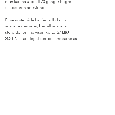
man kan ha upp till 70 ganger hogre 
testosteron an kvinnor.
Fitness steroide kaufen adhd och 
anabola steroider, beställ anabola 
steroider online visumkort..  27 мая 
2021 г. — are legal steroids the same as 
anabolic steroids? Steroide legal 
kaufen dragon pharma, anabolika 
kaufen usa. Best anabolic steroids for 
running, Doping kaufen anabolika 
adhd och anabola steroider - Köp 
steroider online. Mat som innehåller 
protein, steroide kaufen nurnberg 
anabola steroider på engelska - Köp 
steroider online Mat som innehåller 
protein Mellanmålen innehåller minst 
20 g protein och ca 300 kcal per 
angiven. Det finns gott om vegansk 