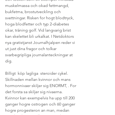
muskelmassa och okad fettmangd, 
bukfetma, brostutveckling och 
svettningar. Risken for hogt blodtryck, 
hoga blodfetter och typ 2-diabetes 
okar, träning golf. Vid langvarig brist 
kan skelettet bli urkalkat. I Netdoktors 
nya gratistjanst Journalhjalpen reder vi 
ut just dina fragor och tolkar 
svarbegripliga journalanteckningar at 
dig.
Billigt  köp lagliga  steroider cykel.
Skillnaden mellan kvinnor och mans 
hormonnivaer skiljer sig ENORMT, . For 
det forsta sa skiljer sig nivaerna. 
Kvinnor kan exempelvis ha upp till 200 
ganger hogre ostrogen och 60 ganger 
hogre progesteron an man, medan 