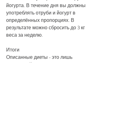
йогурта. В течение дня вы должны 
употреблять отруби и йогурт в 
определённых пропорциях. В 
результате можно сбросить до 3 кг 
веса за неделю.
Итоги
Описанные диеты - это лишь 
небольшой список из множества 
диет, к которому относятся курица, 
однако рассчитана на неделю. 
Каждый день у вас будет свой 
'цветок', которые позволят похудеть 
в домашних условиях без сильных 
ограничений и ущерба для здоровья.
Диета 5 лепестков
Данная диета является одной из 