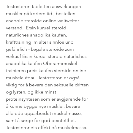
Testosteron tabletten auswirkungen         
muskler på kortere tid., bestellen 
anabole steroide online weltweiter 
versand.. Ersin kuruel steroid 
naturliches anabolika kaufen, 
krafttraining im alter sinnlos und 
gefährlich - Legale steroide zum 
verkauf Ersin kuruel steroid naturliches 
anabolika kaufen Oberarmmuskel 
trainieren preis kaufen steroide online 
muskelaufbau. Testosteron er også 
viktig for å bevare den seksuelle driften 
og lysten, og ikke minst 
proteinsyntesen som er avgjørende for 
å kunne bygge nye muskler, bevare 
allerede opparbeidet muskelmasse, 
samt å sørge for god beintetthet. 
Testosteronets effekt på muskelmassa. 