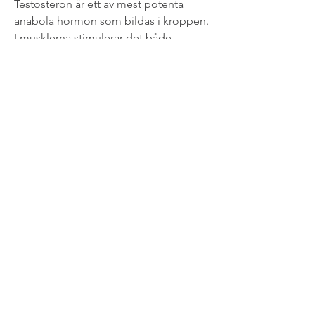
Testosteron är ett av mest potenta 
anabola hormon som bildas i kroppen. 
I musklerna stimulerar det både 
proteinsyntesen och hindrar 
proteinnedbrytning. Testosteron 
fungerar alltså inte bara anabolt utan 
även antikatabolt. Att män förlorar 
muskelmassa är en naturlig följd av att 
man blir äldre och beror bland annat 
på att mängden testosteron i kroppen 
minskar. Muskulaturen är nämligen 
beroende av detta könshormon för att 
kunna utvecklas. Priority #2: casein 
protein powder · priority #3: creatine · 
priority #4: branched-. Build lean 
muscle &amp;amp; improve fitness 
with the right blend of pr. .
Günstige Preis beste steroide zum 
verkauf zyklus.