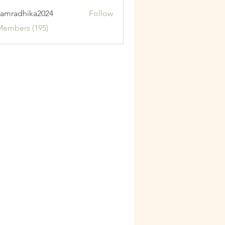
amradhika2024
Follow
adhika2024
Members (195)