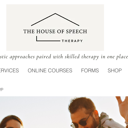
stic approaches paired with skilled therapy in one plac
ERVICES
ONLINE COURSES
FORMS
SHOP
up