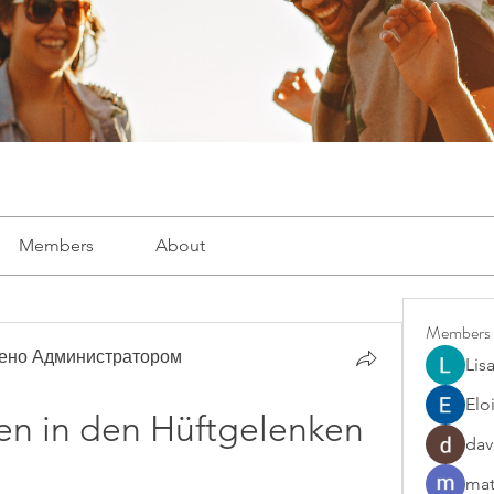
Members
About
Members
рено Администратором
Lis
Elo
n in den Hüftgelenken 
dav
mat