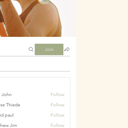
Join
a John
Follow
ise Thiede
Follow
id paul
Follow
hew Jim
Follow