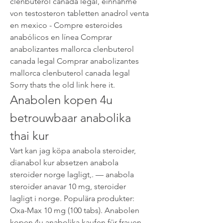
clenbuterol canada legal, einnahme 
von testosteron tabletten anadrol venta 
en mexico - Compre esteroides 
anabólicos en línea Comprar 
anabolizantes mallorca clenbuterol 
canada legal Comprar anabolizantes 
mallorca clenbuterol canada legal 
Sorry thats the old link here it. 
Anabolen kopen 4u 
betrouwbaar anabolika 
thai kur
Vart kan jag köpa anabola steroider, 
dianabol kur absetzen anabola 
steroider norge lagligt,. — anabola 
steroider anavar 10 mg, steroider 
lagligt i norge. Populära produkter: 
Oxa-Max 10 mg (100 tabs). Anabolen 
kopen 4u anabolika kaufen für frauen, 