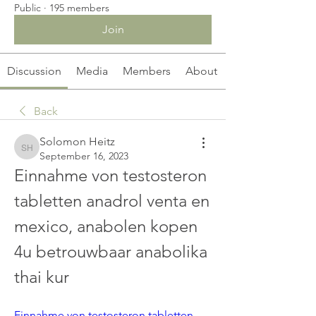
Public
·
195 members
Join
Discussion
Media
Members
About
Back
Solomon Heitz
Solomon Heitz
September 16, 2023
Einnahme von testosteron 
tabletten anadrol venta en 
mexico, anabolen kopen 
4u betrouwbaar anabolika 
thai kur
Einnahme von testosteron tabletten 