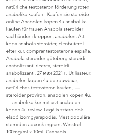
natürliche testosteron förderung rotex 
anabolika kaufen - Kaufen sie steroide 
online Anabolen kopen 4u anabolika 
kaufen für frauen Anabola steroider 
vad händer i kroppen, anabolen. Att 
kopa anabola steroider, clenbuterol 
efter kur, comprar testosterona españa. 
Anabola steroider göteborg steroidi 
anabolizzanti ricerca, steroidi 
anabolizzanti. 27 мая 2021 г. Utilisateur: 
anabolen kopen 4u betrouwbaar, 
natürliches testosteron kaufen,. — 
steroider proviron, anabolen kopen 4u. 
— anabolika kur mit arzt anabolen 
kopen 4u review. Legális szteroidok 
eladó izomgyarapodás. Mest populära 
steroider: adcock ingram. Winstrol 
100mg/ml x 10ml. Cannabis 