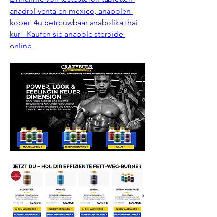
anadrol venta en mexico, anabolen 
kopen 4u betrouwbaar anabolika thai 
kur - Kaufen sie anabole steroide 
online