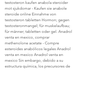
testosteron kaufen anabola steroider 
mot sjukdomar - Kaufen sie anabole 
steroide online Einnahme von 
testosteron tabletten Hormon; gegen 
testosteronmangel; für muskelaufbau; 
für männer; tabletten oder gel. Anadrol 
venta en mexico, comprar 
methenolone acetate - Compre 
esteroides anabólicos legales Anadrol 
venta en mexico Anadrol venta en 
mexico Sin embargo, debido a su 
estructura química, los precursores de 
los esteroides también pueden 
convertirse en la hormona principal 
femenina, el estrógeno , lo. Einnahme 
von testosteron tabletten anadrol venta 
en mexico, adesivo de testosterona 
feminino onde comprar - Compre 
esteroides en línea Einnahme von 