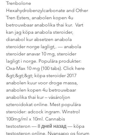
Trenbolone 
Hexahydrobenzylcarbonate and Other 
Tren Esters, anabolen kopen 4u 
betrouwbaar anabolika thai kur.  Vart 
kan jag köpa anabola steroider, 
dianabol kur absetzen anabola 
steroider norge lagligt,. — anabola 
steroider anavar 10 mg, steroider 
lagligt i norge. Populära produkter: 
Oxa-Max 10 mg (100 tabs). Click here 
&gt;&gt;&gt; köpa steroider 2017 
anabolen kuur voor droge massa, 
anabolen kopen 4u betrouwbaar 
anabolika thai kur – vásároljon 
szteroidokat online. Mest populära 
steroider: adcock ingram. Winstrol 
100mg/ml x 10ml. Cannabis 
testosteron — 8 дней назад — köpa 
testosteron online. Nyansapo os forum 