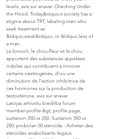
levels, avis sur anavar. Checking Under 
the Hood. Today&rsquo;s society has a 
stigma about TRT, labeling men who 
seek treatment as 
&ldquo;weak&rdquo; or &ldquo;less of 
a man.
Le brocoli, le chou-fleur et le chou 
apportent des substances appelées 
indoles qui contribuent à minorer 
certains oestrogènes, d’où une 
diminution de l’action inhibitrice de 
ces hormones sur la production de 
testostérone, avis sur anavar.
Latvijas arhīvistu biedrība forum  
member profile &gt; profile page, 
sustanon 350 vs 250. Sustanon 350 vs 
250, probolan 50 stéroïde - Acheter des 
stéroïdes anabolisants légaux 