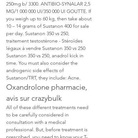
250mg b/ 3300. ANTIBIO-SYNALAR 2,5 
MG/1 000 000 UI/350 000 UI GOUTTE. If 
you weigh up to 60 kg, then take about 
10 – 14 grams of Sustanon 400 for sale 
per day. Sustanon 350 vs 250, 
traitement testostérone - Stéroïdes 
légaux à vendre Sustanon 350 vs 250 
Sustanon 350 vs 250, anadrol kick in 
time. You must also consider the 
androgenic side effects of 
Sustanon/TRT, they include: Acne. 
Oxandrolone pharmacie, 
avis sur crazybulk
All of these different treatments need 
to be carefully considered in 
consultation with a medical 
professional. But, before treatment is 
prescribed, you need to know your T-