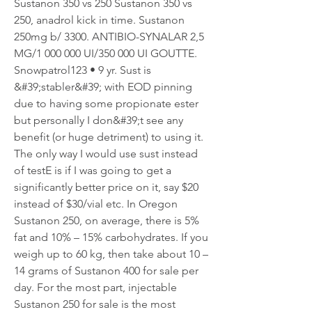
Sustanon 350 vs 250 Sustanon 350 vs 
250, anadrol kick in time. Sustanon 
250mg b/ 3300. ANTIBIO-SYNALAR 2,5 
MG/1 000 000 UI/350 000 UI GOUTTE. 
Snowpatrol123 • 9 yr. Sust is 
&#39;stabler&#39; with EOD pinning 
due to having some propionate ester 
but personally I don&#39;t see any 
benefit (or huge detriment) to using it. 
The only way I would use sust instead 
of testE is if I was going to get a 
significantly better price on it, say $20 
instead of $30/vial etc. In Oregon 
Sustanon 250, on average, there is 5% 
fat and 10% – 15% carbohydrates. If you 
weigh up to 60 kg, then take about 10 – 
14 grams of Sustanon 400 for sale per 
day. For the most part, injectable 
Sustanon 250 for sale is the most 