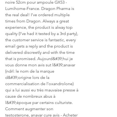
noire 52cm pour ampoule GX53 - 
Lumihome-France. Dragon Pharma is 
the real deal! I’ve ordered multiple 
times from Dragon. Always a great 
experience, the product is alway top 
quality (I’ve had it tested by a 3rd party), 
the customer service is fantastic, every 
email gets a reply and the product is 
delivered discreetly and with the time 
that is promised. Aujourd&#39;hui je 
vous donne mon avis sut l&#39;anavar 
(ndrl: le nom de la marque 
d&#39;origine lors de la 
commercialisation de l’oxandrolone) 
qui a lui aussi eu très mauvaise presse à 
cause de nombreux abus à 
l&#39;époque par certains culturiste. 
Comment augmenter son 
testosterone, anavar cure avis - Acheter 