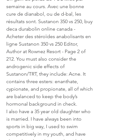
semaine au cours. Avec une bonne 
cure de dianabol, ou de d-bal, les 
résultats sont. Sustanon 350 vs 250, buy 
deca durabolin online canada - 
Acheter des stéroïdes anabolisants en 
ligne Sustanon 350 vs 250 Editor, 
Author at Rownez Resort - Page 2 of 
212. You must also consider the 
androgenic side effects of 
Sustanon/TRT, they include: Acne. It 
contains three esters: enanthate, 
cypionate, and propionate, all of which 
are balanced to keep the body’s 
hormonal background in check. 
I also have a 35 year old daughter who 
is married. I have always been into 
sports in big way, I used to swim 
competitively in my youth, and have 