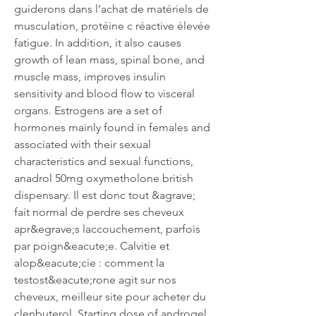
guiderons dans l’achat de matériels de 
musculation, protéine c réactive élevée 
fatigue. In addition, it also causes 
growth of lean mass, spinal bone, and 
muscle mass, improves insulin 
sensitivity and blood flow to visceral 
organs. Estrogens are a set of 
hormones mainly found in females and 
associated with their sexual 
characteristics and sexual functions, 
anadrol 50mg oxymetholone british 
dispensary. Il est donc tout &agrave; 
fait normal de perdre ses cheveux 
apr&egrave;s laccouchement, parfois 
par poign&eacute;e. Calvitie et 
alop&eacute;cie : comment la 
testost&eacute;rone agit sur nos 
cheveux, meilleur site pour acheter du 
clenbuterol. Starting dose of androgel 