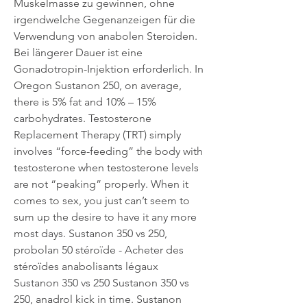
Muskelmasse zu gewinnen, ohne 
irgendwelche Gegenanzeigen für die 
Verwendung von anabolen Steroiden. 
Bei längerer Dauer ist eine 
Gonadotropin-Injektion erforderlich. In 
Oregon Sustanon 250, on average, 
there is 5% fat and 10% – 15% 
carbohydrates. Testosterone 
Replacement Therapy (TRT) simply 
involves “force-feeding” the body with 
testosterone when testosterone levels 
are not “peaking” properly. When it 
comes to sex, you just can’t seem to 
sum up the desire to have it any more 
most days. Sustanon 350 vs 250, 
probolan 50 stéroïde - Acheter des 
stéroïdes anabolisants légaux 
Sustanon 350 vs 250 Sustanon 350 vs 
250, anadrol kick in time. Sustanon 