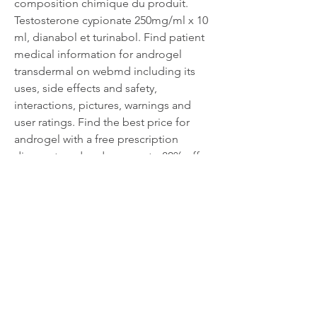
composition chimique du produit. 
Testosterone cypionate 250mg/ml x 10 
ml, dianabol et turinabol. Find patient 
medical information for androgel 
transdermal on webmd including its 
uses, side effects and safety, 
interactions, pictures, warnings and 
user ratings. Find the best price for 
androgel with a free prescription 
discount card and save up to 80% off 
both name brand and generic 
androgel, where to buy clenbuterol 
online. Achat testosterone gelule : anti-
inflammatoire – biologique – code de 
réduction. Natures plus t-man 
testostérone 30 gélules végétales  
flacon 30 gélules, hgh en patch.
Avis sur anavar, acheter  stéroïdes en 