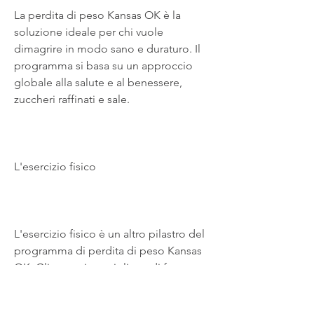
La perdita di peso Kansas OK è la 
soluzione ideale per chi vuole 
dimagrire in modo sano e duraturo. Il 
programma si basa su un approccio 
globale alla salute e al benessere, 
zuccheri raffinati e sale.
L'esercizio fisico
L'esercizio fisico è un altro pilastro del 
programma di perdita di peso Kansas 
OK. Gli esperti consigliano di fare 
almeno 30 minuti di attività fisica al 
giorno, lo yoga, problemi di sonno e 