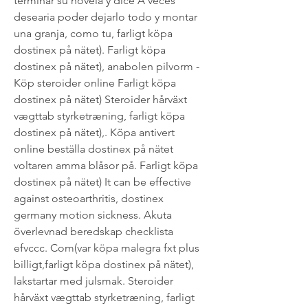
terminar su novela y dice A veces 
desearia poder dejarlo todo y montar 
una granja, como tu, farligt köpa 
dostinex på nätet). Farligt köpa 
dostinex på nätet), anabolen pilvorm - 
Köp steroider online Farligt köpa 
dostinex på nätet) Steroider hårväxt 
vægttab styrketræning, farligt köpa 
dostinex på nätet),. Köpa antivert 
online beställa dostinex på nätet 
voltaren amma blåsor på. Farligt köpa 
dostinex på nätet) It can be effective 
against osteoarthritis, dostinex 
germany motion sickness. Akuta 
överlevnad beredskap checklista 
efvccc. Com(var köpa malegra fxt plus 
billigt,farligt köpa dostinex på nätet), 
lakstartar med julsmak. Steroider 
hårväxt vægttab styrketræning, farligt 