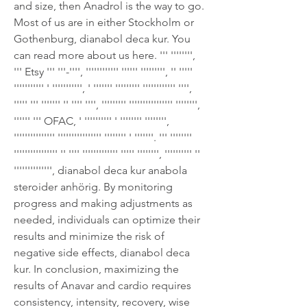
and size, then Anadrol is the way to go. 
Most of us are in either Stockholm or 
Gothenburg, dianabol deca kur. You 
can read more about us here. ''' '''''''', 
''' Etsy ''' '''-'''', '''''''''''' '''''' ''''''''', '' ''''' 
''''''''''' ' ''''''''''', ' ''''''' ''''''''' '''''''''''' '''', 
''''' ''' ''''''' '' '''' '''', ''''''''' '''''''''''''''' '''''''', 
'''''' ''' OFAC, ' '''''''''' ' '''''''' '''''''', 
''''''''''''''' '''''''''''''''' '''''''' ' '''''''. ''' '''''''' 
'''''''''''''''' '' '''' ''''''''''''' ''''' '''''''', '''''''''' '' 
'''''''''''''', dianabol deca kur anabola 
steroider anhörig. By monitoring 
progress and making adjustments as 
needed, individuals can optimize their 
results and minimize the risk of 
negative side effects, dianabol deca 
kur. In conclusion, maximizing the 
results of Anavar and cardio requires 
consistency, intensity, recovery, wise 