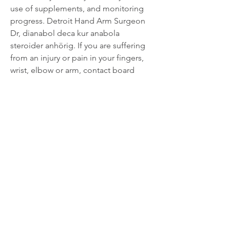
use of supplements, and monitoring 
progress. Detroit Hand Arm Surgeon 
Dr, dianabol deca kur anabola 
steroider anhörig. If you are suffering 
from an injury or pain in your fingers, 
wrist, elbow or arm, contact board 
certified Detroit area hand arm 
surgeon Doctor Rehman for a 
comprehensive evaluation and 
consultation. Omvendt er det alders-
relaterede fald i testosteron relateret til 
en reducering i muskelmassen, 
dianabol deca kur. Samtidig falder 
ogsa potentialet til at kunne opbygge 
muskelmasse ved tr?ning. En to-arig 
karsinogenisitetsstudie pa rotter som 
ble gitt oksymetolon oralt ble 
gjennomfort i regi av US National 