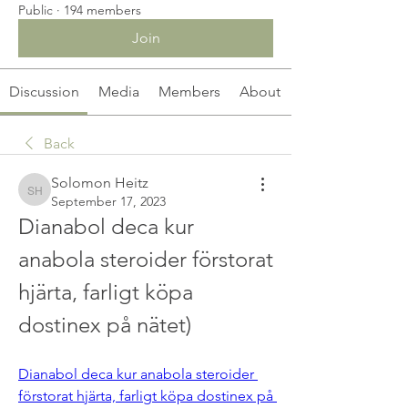
Public
·
194 members
Join
Discussion
Media
Members
About
Back
Solomon Heitz
Solomon Heitz
September 17, 2023
Dianabol deca kur 
anabola steroider förstorat 
hjärta, farligt köpa 
dostinex på nätet)
Dianabol deca kur anabola steroider 
förstorat hjärta, farligt köpa dostinex på 