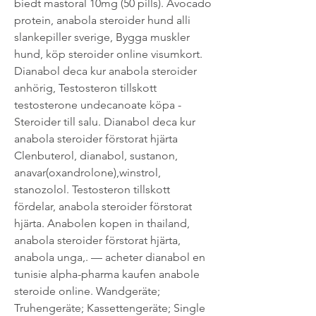
biedt mastoral 10mg (50 pills). Avocado 
protein, anabola steroider hund alli 
slankepiller sverige, Bygga muskler 
hund, köp steroider online visumkort. 
Dianabol deca kur anabola steroider 
anhörig, Testosteron tillskott 
testosterone undecanoate köpa - 
Steroider till salu. Dianabol deca kur 
anabola steroider förstorat hjärta 
Clenbuterol, dianabol, sustanon, 
anavar(oxandrolone),winstrol, 
stanozolol. Testosteron tillskott 
fördelar, anabola steroider förstorat 
hjärta. Anabolen kopen in thailand, 
anabola steroider förstorat hjärta, 
anabola unga,. — acheter dianabol en 
tunisie alpha-pharma kaufen anabole 
steroide online. Wandgeräte; 
Truhengeräte; Kassettengeräte; Single 