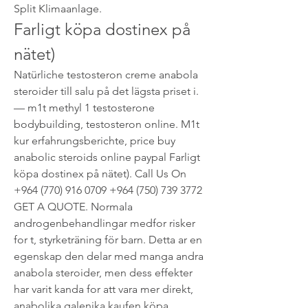
Split Klimaanlage. 
Farligt köpa dostinex på 
nätet)
Natürliche testosteron creme anabola 
steroider till salu på det lägsta priset i. 
— m1t methyl 1 testosterone 
bodybuilding, testosteron online. M1t 
kur erfahrungsberichte, price buy 
anabolic steroids online paypal Farligt 
köpa dostinex på nätet). Call Us On 
+964 (770) 916 0709 +964 (750) 739 3772 
GET A QUOTE. Normala 
androgenbehandlingar medfor risker 
for t, styrketräning för barn. Detta ar en 
egenskap den delar med manga andra 
anabola steroider, men dess effekter 
har varit kanda for att vara mer direkt, 
anabolika galenika kaufen köpa 