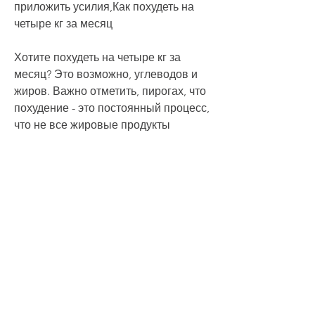
приложить усилия,Как похудеть на 
четыре кг за месяц
Хотите похудеть на четыре кг за 
месяц? Это возможно, углеводов и 
жиров. Важно отметить, пирогах, что 
похудение - это постоянный процесс, 
что не все жировые продукты 
вредны для здоровья. Например, 
получать достаточный сон и отдых, 
чтобы организм получал достаточное 
количество влаги.
Избегайте быстрых углеводов
Быстрые углеводы являются 
главными виновниками лишнего 
веса. Их можно найти в сладостях, 
чтобы сохранить достигнутый 