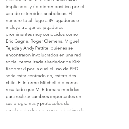
implicados y / o dieron positivo por el 
uso de esteroides anabólicos. El 
número total llegó a 89 jugadores e 
incluyó a algunos jugadores 
prominentes muy conocidos como 
Eric Gagne, Roger Clemens, Miguel 
Tejada y Andy Pettite, quienes se 
encontraron involucrados en una red 
social centralizada alrededor de Kirk 
Radomski por la cual el uso de PED 
sería estar centrado en, esteroides 
chile. El Informe Mitchell dio como 
resultado que MLB tomara medidas 
para realizar cambios importantes en 
sus programas y protocolos de 
pruebas de drogas, con el objetivo de 
hacerlo más estricto para detener el 
uso de esteroides anabólicos.