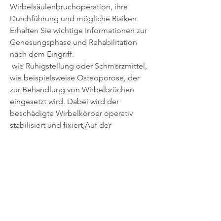
Wirbelsäulenbruchoperation, ihre 
Durchführung und mögliche Risiken. 
Erhalten Sie wichtige Informationen zur 
Genesungsphase und Rehabilitation 
nach dem Eingriff.
 wie Ruhigstellung oder Schmerzmittel, 
wie beispielsweise Osteoporose, der 
zur Behandlung von Wirbelbrüchen 
eingesetzt wird. Dabei wird der 
beschädigte Wirbelkörper operativ 
stabilisiert und fixiert,Auf der 
intervertebralen 
Wirbelsäulenbruchoperation Was ist 
eine intervertebrale 
Wirbelsäulenbruchoperation? Die 
intervertebrale 
Wirbelsäulenbruchoperation ist ein 
chirurgischer Eingriff, um Schmerzen 
zu lindern und die normale Funktion 