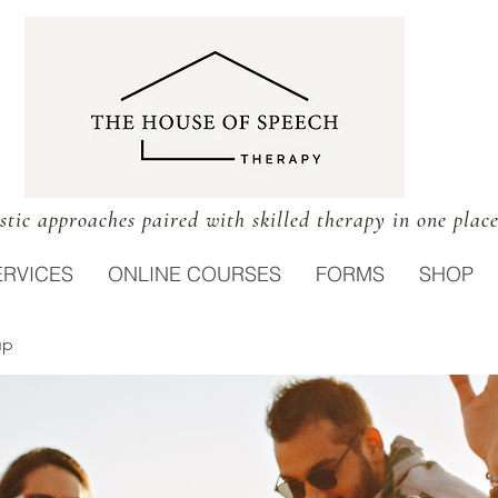
stic approaches paired with skilled therapy in one plac
ERVICES
ONLINE COURSES
FORMS
SHOP
up