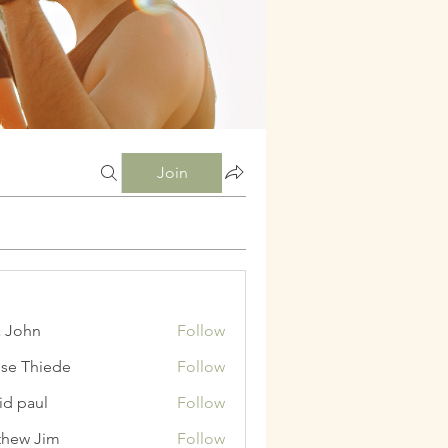
Join
a John
Follow
ise Thiede
Follow
id paul
Follow
hew Jim
Follow