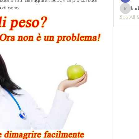
uoi effetti dimagranti. Scopri di più sui suoi 
ta di peso.
kad
kadamr
See All 