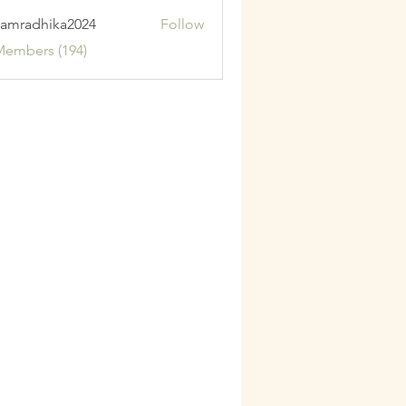
amradhika2024
Follow
adhika2024
Members (194)