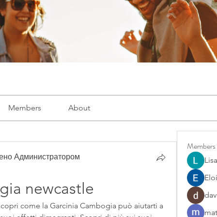
Members
About
Members
рено Администратором
Lis
Elo
gia newcastle
dav
copri come la Garcinia Cambogia può aiutarti a 
mat