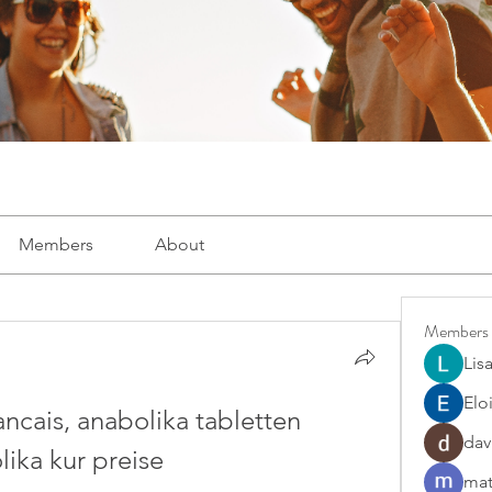
Members
About
Members
Lis
Elo
ancais, anabolika tabletten 
dav
ika kur preise
mat