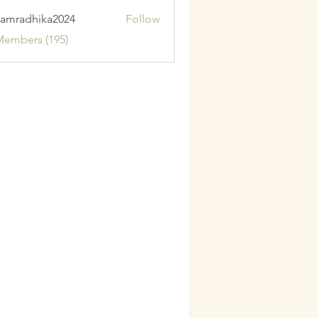
amradhika2024
Follow
adhika2024
Members (195)