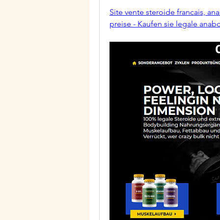
Site vente steroide francais, an
preise - Kaufen sie legale anab