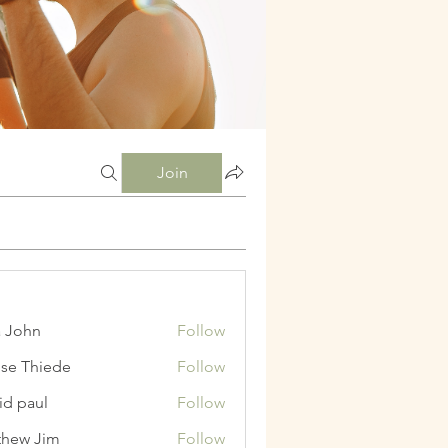
Join
a John
Follow
ise Thiede
Follow
id paul
Follow
hew Jim
Follow