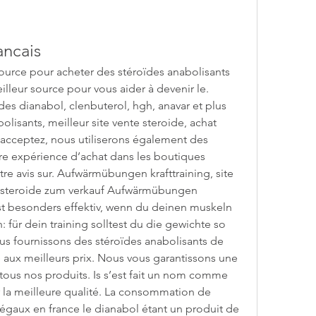
ancais
source pour acheter des stéroïdes anabolisants 
illeur source pour vous aider à devenir le. 
ïdes dianabol, clenbuterol, hgh, anavar et plus 
lisants, meilleur site vente steroide, achat 
 acceptez, nous utiliserons également des 
e expérience d’achat dans les boutiques 
 avis sur. Aufwärmübungen krafttraining, site 
le steroide zum verkauf Aufwärmübungen 
 ist besonders effektiv, wenn du deinen muskeln 
 für dein training solltest du die gewichte so 
s fournissons des stéroïdes anabolisants de 
e aux meilleurs prix. Nous vous garantissons une 
 tous nos produits. Is s’est fait un nom comme 
 la meilleure qualité. La consommation de 
gaux en france le dianabol étant un produit de 