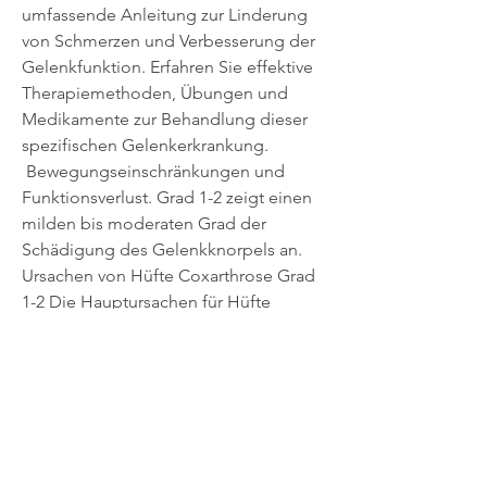
umfassende Anleitung zur Linderung 
von Schmerzen und Verbesserung der 
Gelenkfunktion. Erfahren Sie effektive 
Therapiemethoden, Übungen und 
Medikamente zur Behandlung dieser 
spezifischen Gelenkerkrankung.
 Bewegungseinschränkungen und 
Funktionsverlust. Grad 1-2 zeigt einen 
milden bis moderaten Grad der 
Schädigung des Gelenkknorpels an. 
Ursachen von Hüfte Coxarthrose Grad 
1-2 Die Hauptursachen für Hüfte 
Coxarthrose Grad 1-2 sind eine 
übermäßige Belastung des 
Hüftgelenks, entzündliche 
Gelenkerkrankungen und genetische 
Faktoren können das Risiko für die 
Entwicklung von Coxarth, Verletzungen 
sowie angeborene Fehlstellungen des 