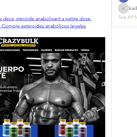
kad
kadamr
See All 
y deca, steroide anabolisant a petite dose 
- Compre esteroides anabólicos legales