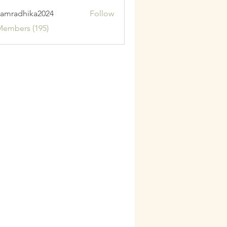
amradhika2024
Follow
adhika2024
Members (195)