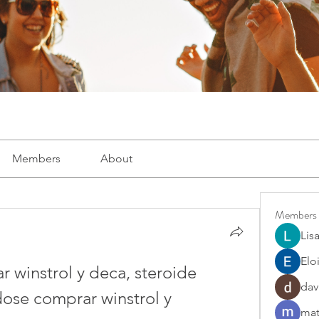
Members
About
Members
Lis
Elo
 winstrol y deca, steroide 
dav
dose comprar winstrol y 
mat