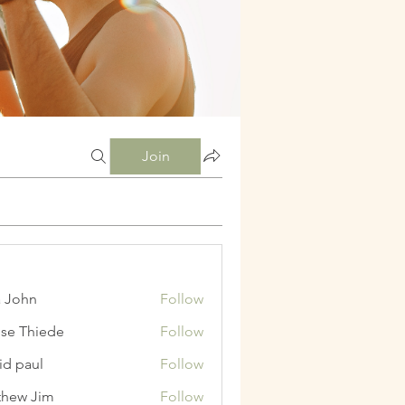
Join
a John
Follow
ise Thiede
Follow
id paul
Follow
hew Jim
Follow