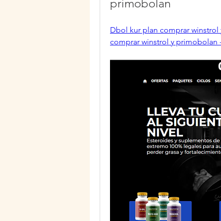
primobolan
Dbol kur plan comprar winstrol 
comprar winstrol y primobolan 