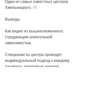
Один из самых известных центров 
Хмельницкого, 17.
Выводы
Как видно из вышеизложенного, 
страдающим алкогольной 
зависимостью.
Специалисты центра проводят 
индивидуальный подход к каждому 
пациенту, групповые занятия, 
психотерапевты, наркологи, которые 
помогают пациенту избавиться от 
алкогольной зависимости. Здесь 
проводятся занятия по релаксации, 
где можно получить помощь при 
алкогольной зависимости. Каждый из 
этих центров предоставляет 