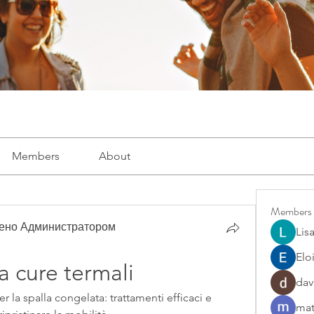
Members
About
Members
рено Администратором
Lis
Elo
a cure termali
dav
r la spalla congelata: trattamenti efficaci e 
mat