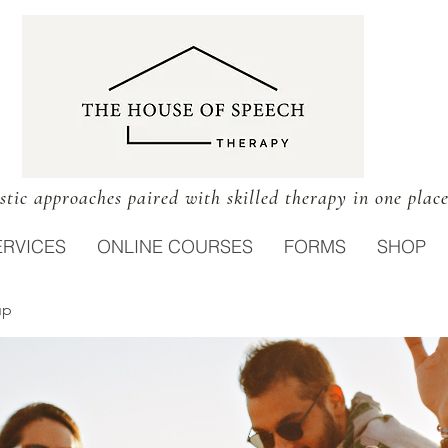
stic approaches paired with skilled therapy in one plac
ERVICES
ONLINE COURSES
FORMS
SHOP
up