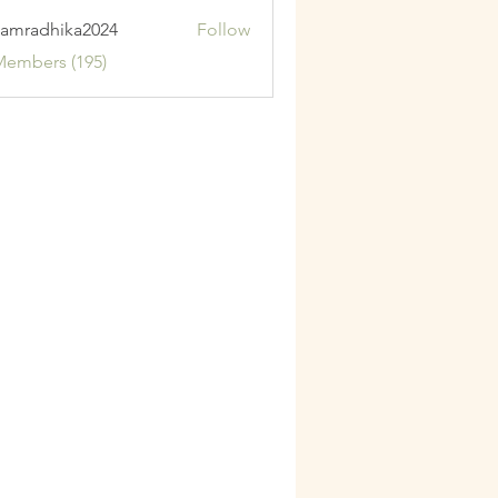
amradhika2024
Follow
adhika2024
Members (195)