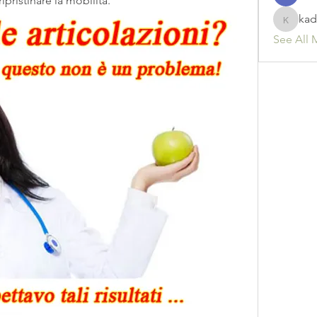
ripristinare la mobilità.
kad
kadamr
See All 