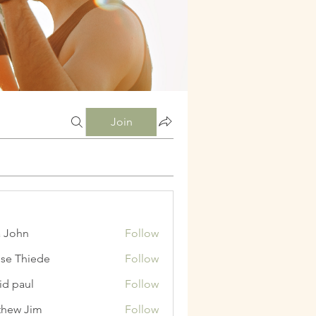
Join
a John
Follow
ise Thiede
Follow
id paul
Follow
hew Jim
Follow