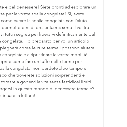
ute e del benessere! Siete pronti ad esplorare un 
 per la vostra spalla congelata? Sì, avete 
come curare la spalla congelata con l'aiuto 
, permettetemi di presentarmi: sono il vostro 
 tutti i segreti per liberarvi definitivamente dal 
la congelata. Ho preparato per voi un articolo 
spiegherà come le cure termali possono aiutare 
a congelata e a ripristinare la vostra mobilità 
coprire come fare un tuffo nelle terme per 
spalla congelata, non perdete altro tempo e 
sco che troverete soluzioni sorprendenti e 
ornare a godervi la vita senza fastidiosi limiti 
mmergervi in questo mondo di benessere termale? 
tinuare la lettura!