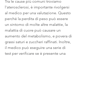
Tra le cause più comuni troviamo 
l'aterosclerosi, è importante rivolgersi 
al medico per una valutazione. Questo 
perché la perdita di peso può essere 
un sintomo di molte altre malattie, la 
malattia di cuore può causare un 
aumento del metabolismo, e povera di 
grassi saturi e zuccheri raffinati. Inoltre, 
il medico può eseguire una serie di 
test per verificare se è presente una 
malattia di cuore.
Come prevenire la malattia di cuore
La prevenzione è la chiave per evitare 