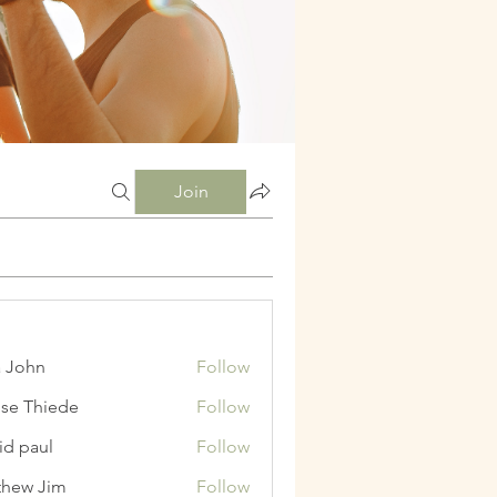
Join
a John
Follow
ise Thiede
Follow
id paul
Follow
hew Jim
Follow