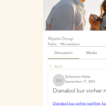
Mysite Group
Public
·
194 members
Discussion
Media
Back
Solomon Heitz
September 17, 2023
Solomon Heitz
Dianabol kur vorher 
Dianabol kur vorher nachher, k