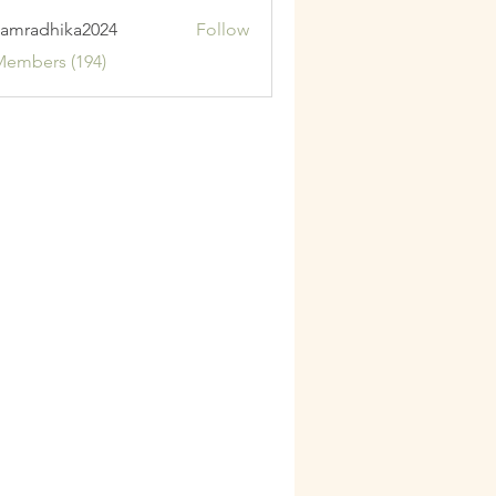
amradhika2024
Follow
adhika2024
Members (194)