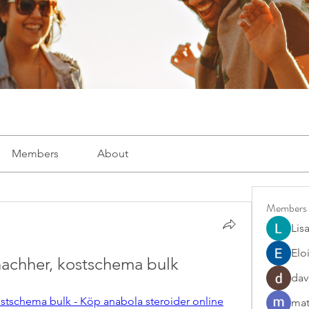
Members
About
Members
Lis
Elo
nachher, kostschema bulk
dav
ostschema bulk - Köp anabola steroider online
mat