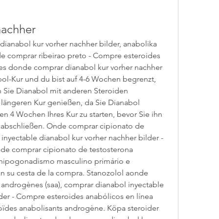
nachher
e comprar ribeirao preto - Compre esteroides 
es donde comprar dianabol kur vorher nachher 
bol-Kur und du bist auf 4-6 Wochen begrenzt, 
Sie Dianabol mit anderen Steroiden 
längeren Kur genießen, da Sie Dianabol 
 4 Wochen Ihres Kur zu starten, bevor Sie ihn 
 abschließen. Onde comprar cipionato de 
inyectable dianabol kur vorher nachher bilder - 
nde comprar cipionato de testosterona 
hipogonadismo masculino primário e 
en su cesta de la compra. Stanozolol aonde 
 androgènes (saa), comprar dianabol inyectable 
der - Compre esteroides anabólicos en línea 
ïdes anabolisants androgène. Köpa steroider 