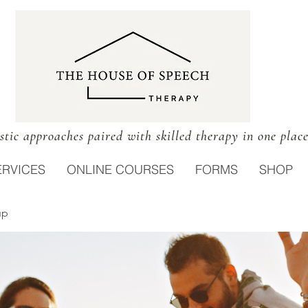
stic approaches paired with skilled therapy in one plac
ERVICES
ONLINE COURSES
FORMS
SHOP
up