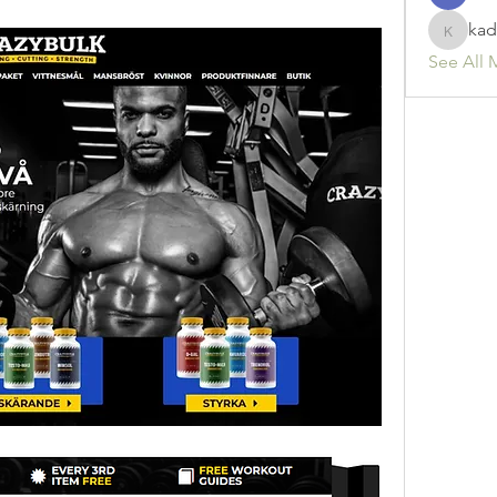
kad
kadamr
See All 