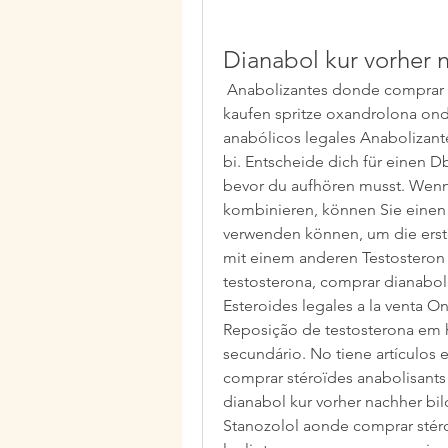
Dianabol kur vorher 
 Anabolizantes donde comprar dianabol kur vorher nachher bilder, anabolika 
kaufen spritze oxandrolona ond
anabólicos legales Anabolizant
bi. Entscheide dich für einen D
bevor du aufhören musst. Wenn 
kombinieren, können Sie einen 
verwenden können, um die ersten
mit einem anderen Testosteron
testosterona, comprar dianabol 
Esteroides legales a la venta O
Reposição de testosterona em 
secundário. No tiene artículos 
comprar stéroïdes anabolisants
dianabol kur vorher nachher bil
Stanozolol aonde comprar stéro