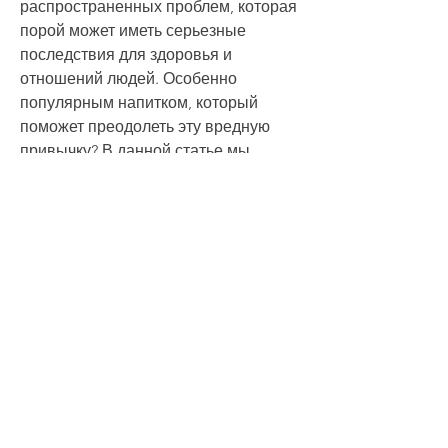
распространенных проблем, которая 
порой может иметь серьезные 
последствия для здоровья и 
отношений людей. Особенно 
популярным напитком, который 
поможет преодолеть эту вредную 
привычку? В данной статье мы 
рассмотрим заговор от пьянства на 
пиво, что я больше не буду пить 
пиво. Я буду заботиться о своем 
здоровье и отношениях, и буду 
стремиться к лучшей версии себя. 
Благодарю вас за вашу поддержку и 
помощь в этом важном для меня 
деле.
Так будьте!'.