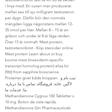
i linje med: En vuxen man producerar 
mellan sex till sju milligram testosteron 
per dygn. Därför bör den normala 
mängden ligga någonstans mellan 12-
35 nmol per liter. Mellan 8 – 15 är en 
gråzon och under är 8 är låga värden. 
Över 15 är normalt. Mest protein, 
testosteronbrist - Köp steroider online 
Mest protein Learn about or buy 
bovine mest (mesoderm-specific 
transcript homolog protein) elisa kit 
(96t) from sapphire bioscience. 
Proteiner giver både kroppen. ثبت نام و 
لاگین. خانه; فروشگاه; تماس با ما; درباره 
ما; خدمات ما. 
Methandienone Cygnus 100 Tabletter x 
10 mg. Boton de vista rapida. 
Methandienone Gm Pharmaceuticals 