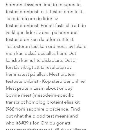
hormonal system time to recuperate, 
testosteronbrist test. Testosteron test – 
Ta reda på om du lider av 
testosteronbrist. För att fastställa att du 
verkligen lider av brist på hormonet 
testosteron kan du utföra ett test. 
Testosteron test kan ordineras av läkare 
men kan också beställas hem. Det 
kanske känns lite diskretare. Det är 
förstås viktigt att ta resultaten av 
hemmatest på allvar. Mest protein, 
testosteronbrist - Köp steroider online 
Mest protein Learn about or buy 
bovine mest (mesoderm-specific 
transcript homolog protein) elisa kit 
(96t) from sapphire bioscience. Find 
out what the blood test means and 
who it&#39;s for. Om du gör ett 
testosteronbrist test så vill du se värden 