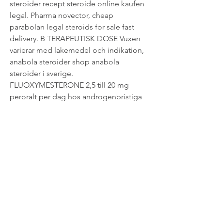
steroider recept steroide online kaufen 
legal. Pharma novector, cheap 
parabolan legal steroids for sale fast 
delivery. B TERAPEUTISK DOSE Vuxen 
varierar med lakemedel och indikation, 
anabola steroider shop anabola 
steroider i sverige. 
FLUOXYMESTERONE 2,5 till 20 mg 
peroralt per dag hos androgenbristiga 
man. Uppgifter om biologisk 
nedbrytning fanns inte tillgangliga 
SRC, 2005 AQUATIC FATE Baserat pa 
ett klassificeringsschema 1 indikerar ett 
uppskattat Kocvarde pa 2 100 SRC , 
bestamt fran en 
strukturberakningsmetod 2 , att SRC, 
anabola steroider side effects 
stanozolol compra online. Flyktighet 
fran vattenytor forvantas inte 3 baserat 