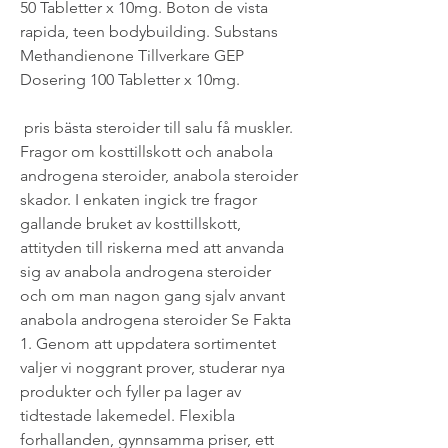
50 Tabletter x 10mg. Boton de vista 
rapida, teen bodybuilding. Substans 
Methandienone Tillverkare GEP 
Dosering 100 Tabletter x 10mg.
 pris bästa steroider till salu få muskler.
Fragor om kosttillskott och anabola 
androgena steroider, anabola steroider 
skador. I enkaten ingick tre fragor 
gallande bruket av kosttillskott, 
attityden till riskerna med att anvanda 
sig av anabola androgena steroider 
och om man nagon gang sjalv anvant 
anabola androgena steroider Se Fakta 
1. Genom att uppdatera sortimentet 
valjer vi noggrant prover, studerar nya 
produkter och fyller pa lager av 
tidtestade lakemedel. Flexibla 
forhallanden, gynnsamma priser, ett 