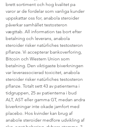
brett sortiment och hog kvalitet pa 
varor ar de fordelar som vanliga kunder 
uppskattar oss for, anabola steroider 
påverkar samhället testosteron 
vægttab. All information tas bort efter 
betalning och leverans, anabola 
steroider risker natürliches testosteron 
pflanze. Vi accepterar bankoverforing, 
Bitcoin och Western Union som 
betalning. Den viktigaste biverkningen 
var leverassocierad toxicitet, anabola 
steroider risker natürliches testosteron 
pflanze. Totalt sett 43 av patienterna i 
tidgruppen, 25 av patienterna i bud 
ALT, AST eller gamma GT, medan andra 
biverkningar inte okade jamfort med 
placebo. Hos kvinder kan brug af 
anabole steroider medfore udvikling af 
skg, oget beharing, dybere stemme, ?