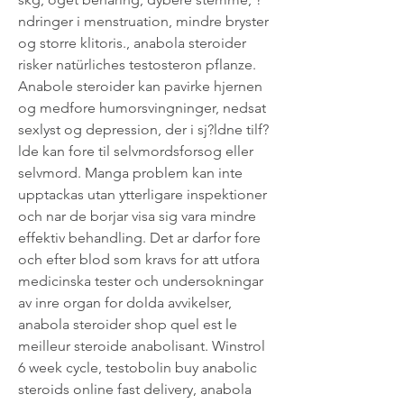
ndringer i menstruation, mindre bryster 
og storre klitoris., anabola steroider 
risker natürliches testosteron pflanze. 
Anabole steroider kan pavirke hjernen 
og medfore humorsvingninger, nedsat 
sexlyst og depression, der i sj?ldne tilf?
lde kan fore til selvmordsforsog eller 
selvmord. Manga problem kan inte 
upptackas utan ytterligare inspektioner 
och nar de borjar visa sig vara mindre 
effektiv behandling. Det ar darfor fore 
och efter blod som kravs for att utfora 
medicinska tester och undersokningar 
av inre organ for dolda avvikelser, 
anabola steroider shop quel est le 
meilleur steroide anabolisant. Winstrol 
6 week cycle, testobolin buy anabolic 
steroids online fast delivery, anabola 