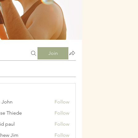
Join
a John
Follow
ise Thiede
Follow
id paul
Follow
hew Jim
Follow