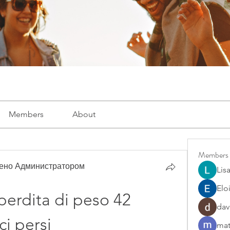
Members
About
Members
рено Администратором
Lis
Elo
perdita di peso 42 
dav
ci persi
mat