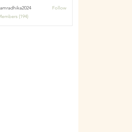
amradhika2024
Follow
adhika2024
Members (194)