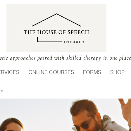
stic approaches paired with skilled therapy in one plac
ERVICES
ONLINE COURSES
FORMS
SHOP
up